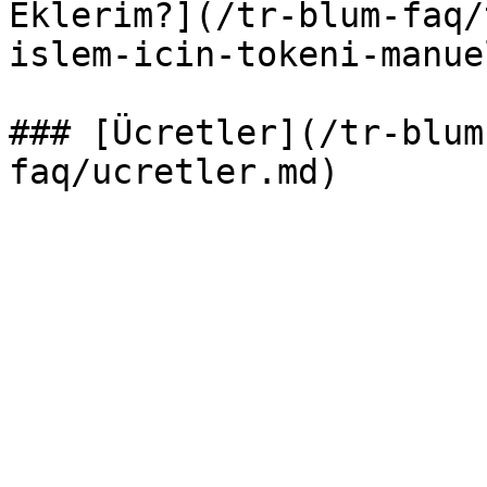
Eklerim?](/tr-blum-faq/
islem-icin-tokeni-manue
### [Ücretler](/tr-blum