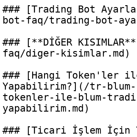
### [Trading Bot Ayarla
bot-faq/trading-bot-aya
### [**DİĞER KISIMLAR**
faq/diger-kisimlar.md)

### [Hangi Token'ler il
Yapabilirim?](/tr-blum-
tokenler-ile-blum-tradi
yapabilirim.md)

### [Ticari İşlem İçin 