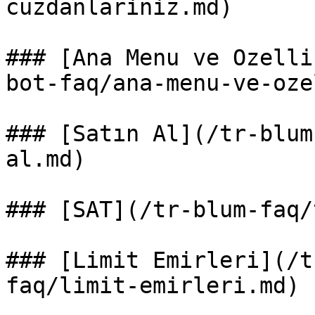
cuzdanlariniz.md)

### [Ana Menu ve Ozelli
bot-faq/ana-menu-ve-oze
### [Satın Al](/tr-blum
al.md)

### [SAT](/tr-blum-faq/
### [Limit Emirleri](/t
faq/limit-emirleri.md)
