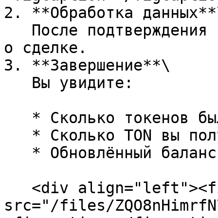
2. **Обработка данных**\
   После подтверждения система получает информацию 
о сделке.

3. **Завершение**\

   Вы увидите:

   * Сколько токенов было продано

   * Сколько TON вы получили

   * Обновлённый баланс

   <div align="left"><figure><img 
src="/files/ZQO8nHimrfN