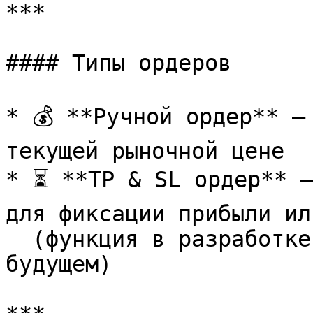
***

#### Типы ордеров

* 💰 **Ручной ордер** —
текущей рыночной цене

* ⏳ **TP & SL ордер** —
для фиксации прибыли ил
  (функция в разработке и появится в ближайшем 
будущем)
