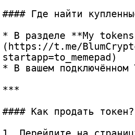
#### Где найти купленны
* В разделе **My tokens
(https://t.me/BlumCrypt
startapp=to_memepad)

* В вашем подключённом 
***

#### Как продать токен?

1. Перейдите на страниц