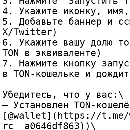
3. Нажмите "Запустить т
4. Укажите иконку, имя,
5. Добавьте баннер и сс
X/Twitter)

6. Укажите вашу долю то
TON в эквиваленте)

7. Нажмите кнопку запус
в TON-кошельке и дождит
Убедитесь, что у вас:\

– Установлен TON-кошелё
[@wallet](https://t.me/
rc__a0646df863))\
