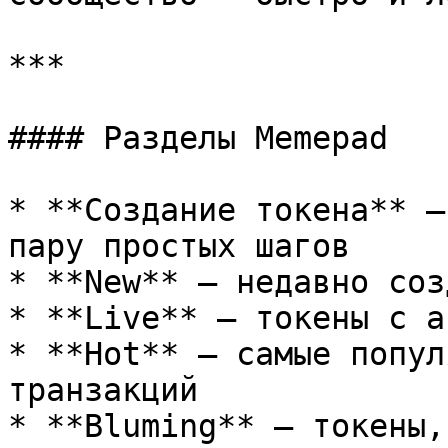
***

#### Разделы Memepad

* **Создание токена** —
пару простых шагов

* **New** — недавно соз
* **Live** — токены с а
* **Hot** — самые попул
транзакций

* **Bluming** — токены,