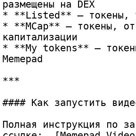
размещены на DEX

* **Listed** — токены, 
* **MCap** — токены, от
капитализации

* **My tokens** — токен
Memepad

***

#### Как запустить виде
Полная инструкция по за
ссылке:  [Memepad Video