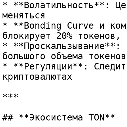
* **Волатильность**: Це
меняться

* **Bonding Curve и ком
блокирует 20% токенов, 
* **Проскальзывание**: 
большого объема токенов

* **Регуляции**: Следит
криптовалютах

***

## **Экосистема TON**
